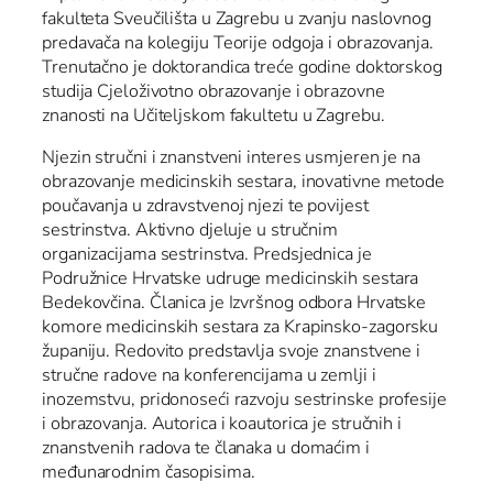
fakulteta Sveučilišta u Zagrebu u zvanju naslovnog
predavača na kolegiju Teorije odgoja i obrazovanja.
Trenutačno je doktorandica treće godine doktorskog
studija Cjeloživotno obrazovanje i obrazovne
znanosti na Učiteljskom fakultetu u Zagrebu.
Njezin stručni i znanstveni interes usmjeren je na
obrazovanje medicinskih sestara, inovativne metode
poučavanja u zdravstvenoj njezi te povijest
sestrinstva. Aktivno djeluje u stručnim
organizacijama sestrinstva. Predsjednica je
Podružnice Hrvatske udruge medicinskih sestara
Bedekovčina. Članica je Izvršnog odbora Hrvatske
komore medicinskih sestara za Krapinsko-zagorsku
županiju. Redovito predstavlja svoje znanstvene i
stručne radove na konferencijama u zemlji i
inozemstvu, pridonoseći razvoju sestrinske profesije
i obrazovanja. Autorica i koautorica je stručnih i
znanstvenih radova te članaka u domaćim i
međunarodnim časopisima.