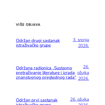
VIŠE OBJAVA
3. srpnja
Održan drugi sastanak
istraživačke grupe
2026.
26.
Održana radionica „Sustavno
ožujka
pretraživanje literature i izrada
znanstvenog preglednog rada“
2026.
26. ožujka
Održan prvi sastanak
istraživačke grupe