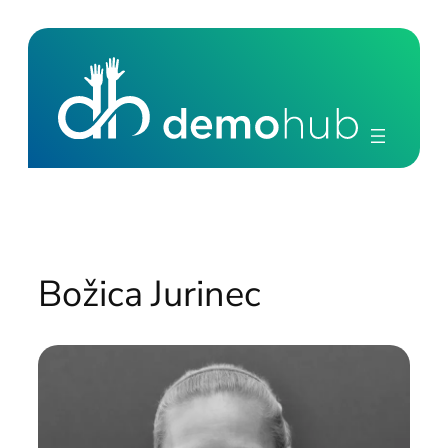
Skoči
do
sadržaja
Božica Jurinec