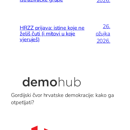
2026.
26.
HRZZ prijava: istine koje ne
ožujka
želiš čuti (i mitovi u koje
vjeruješ)
2026.
Gordijski čvor hrvatske demokracije: kako ga
otpetljati?